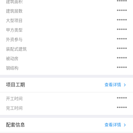
建筑面积
*****
建筑层数
*****
大型项目
*****
甲方类型
*****
外资参与
*****
装配式建筑
*****
被动房
*****
钢结构
*****
项目工期
查看详情
开工时间
*****
完工时间
*****
配套信息
查看详情