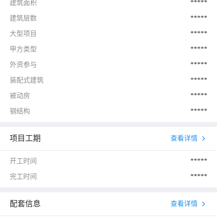
建筑面积
*****
建筑层数
*****
大型项目
*****
甲方类型
*****
外资参与
*****
装配式建筑
*****
被动房
*****
钢结构
*****
项目工期
查看详情
开工时间
*****
完工时间
*****
配套信息
查看详情