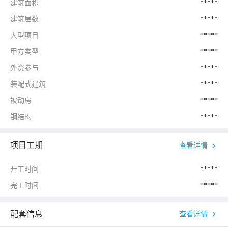
建筑面积
*****
建筑层数
*****
大型项目
*****
甲方类型
*****
外资参与
*****
装配式建筑
*****
被动房
*****
钢结构
*****
项目工期
查看详情
开工时间
*****
完工时间
*****
配套信息
查看详情