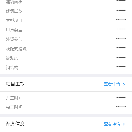
建筑面积
*****
建筑层数
*****
大型项目
*****
甲方类型
*****
外资参与
*****
装配式建筑
*****
被动房
*****
钢结构
*****
项目工期
查看详情
开工时间
*****
完工时间
*****
配套信息
查看详情