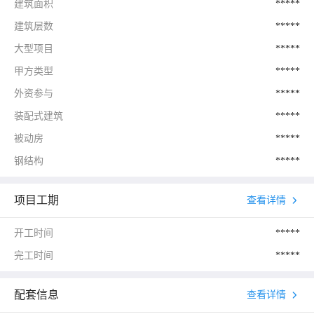
建筑面积
*****
建筑层数
*****
大型项目
*****
甲方类型
*****
外资参与
*****
装配式建筑
*****
被动房
*****
钢结构
*****
项目工期
查看详情
开工时间
*****
完工时间
*****
配套信息
查看详情