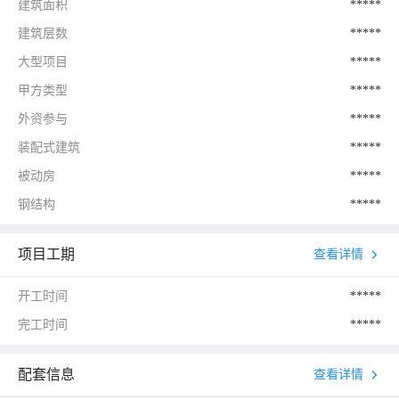
建筑面积
*****
建筑层数
*****
大型项目
*****
甲方类型
*****
外资参与
*****
装配式建筑
*****
被动房
*****
钢结构
*****
项目工期
查看详情
开工时间
*****
完工时间
*****
配套信息
查看详情