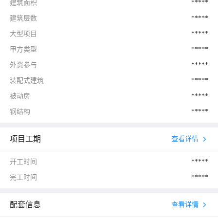
建筑面积
*****
建筑层数
*****
大型项目
*****
甲方类型
*****
外资参与
*****
装配式建筑
*****
被动房
*****
钢结构
*****
项目工期
查看详情
开工时间
*****
完工时间
*****
配套信息
查看详情