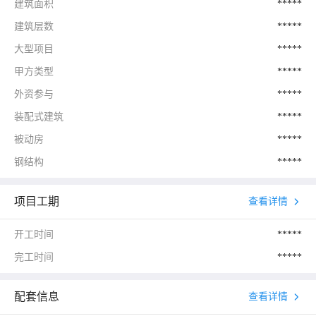
建筑面积
*****
建筑层数
*****
大型项目
*****
甲方类型
*****
外资参与
*****
装配式建筑
*****
被动房
*****
钢结构
*****
项目工期
查看详情
开工时间
*****
完工时间
*****
配套信息
查看详情