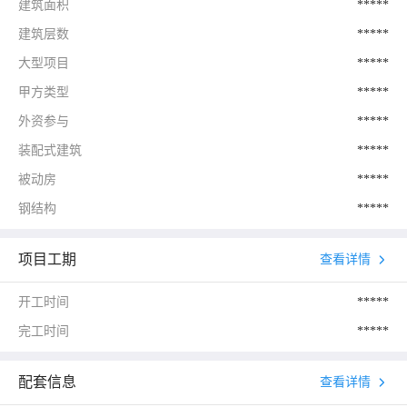
建筑面积
*****
建筑层数
*****
大型项目
*****
甲方类型
*****
外资参与
*****
装配式建筑
*****
被动房
*****
钢结构
*****
项目工期
查看详情
开工时间
*****
完工时间
*****
配套信息
查看详情