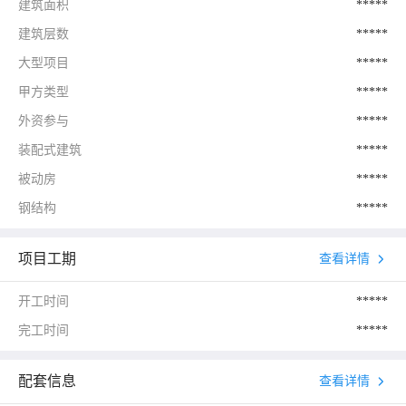
建筑面积
*****
建筑层数
*****
大型项目
*****
甲方类型
*****
外资参与
*****
装配式建筑
*****
被动房
*****
钢结构
*****
项目工期
查看详情
开工时间
*****
完工时间
*****
配套信息
查看详情