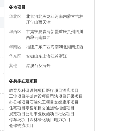
各地项目
华北区
北京
河北
黑龙江
河南
内蒙古
吉林
辽宁
山西
天津
华西区
甘肃
宁夏
青海
新疆
重庆
贵州
四川
西藏
云南
陕西
华南区
福建
广东
广西
海南
湖北
湖南
江西
华东区
安徽
山东
上海
江苏
浙江
其他
港澳台及海外
各类拟在建项目
教育及科研设施项目
医疗项目
酒店项目
工业项目
基础建设项目
司法项目
开采项目
办公楼项目
石油化工项目
文娱康乐项目
住宅项目
零售项目
交通运输枢纽项目
展览项目
公用事业设施项目
社区项目
停车场项目
园林绿化项目
电力项目
仓储物流项目