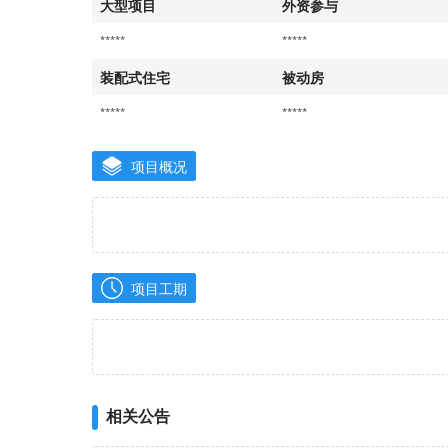
大型项目
外资参与
*****
*****
装配式住宅
被动房
*****
*****
项目概况
项目工期
相关公告