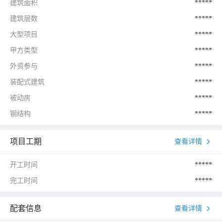
建筑面积
*****
建筑层数
*****
大型项目
*****
甲方类型
*****
外资参与
*****
装配式建筑
*****
被动房
*****
钢结构
*****
项目工期
查看详情
开工时间
*****
完工时间
*****
配套信息
查看详情