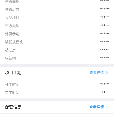
建筑面积
*****
建筑层数
*****
大型项目
*****
甲方类型
*****
外资参与
*****
装配式建筑
*****
被动房
*****
钢结构
*****
项目工期
查看详情
开工时间
*****
完工时间
*****
配套信息
查看详情