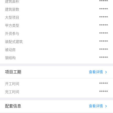
建筑面积
*****
建筑层数
*****
大型项目
*****
甲方类型
*****
外资参与
*****
装配式建筑
*****
被动房
*****
钢结构
*****
项目工期
查看详情
开工时间
*****
完工时间
*****
配套信息
查看详情