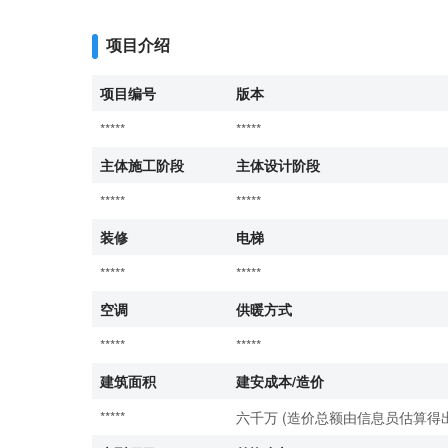
项目介绍
项目编号
版本
*****
*****
主体施工阶段
主体设计阶段
*****
*****
装修
电梯
*****
*****
空调
供暖方式
*****
*****
建筑面积
建安成本/造价
*****
六千万 (造价总额由信息员估算得出