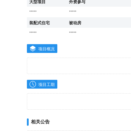
大型项目
外资参与
*****
*****
装配式住宅
被动房
*****
*****
项目概况
项目工期
相关公告