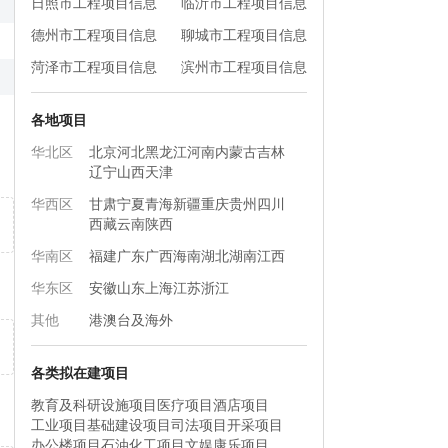
日照市工程项目信息
临沂市工程项目信息
德州市工程项目信息
聊城市工程项目信息
菏泽市工程项目信息
滨州市工程项目信息
各地项目
华北区
北京
河北
黑龙江
河南
内蒙古
吉林
辽宁
山西
天津
华西区
甘肃
宁夏
青海
新疆
重庆
贵州
四川
西藏
云南
陕西
华南区
福建
广东
广西
海南
湖北
湖南
江西
华东区
安徽
山东
上海
江苏
浙江
其他
港澳台及海外
各类拟在建项目
教育及科研设施项目
医疗项目
酒店项目
工业项目
基础建设项目
司法项目
开采项目
办公楼项目
石油化工项目
文娱康乐项目