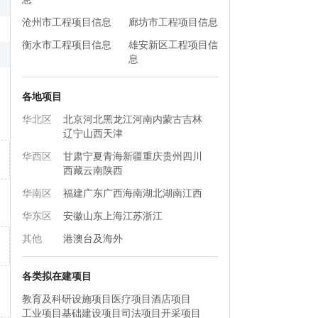
沧州市工程项目信息
廊坊市工程项目信息
衡水市工程项目信息
雄安新区工程项目信
息
各地项目
华北区
北京
河北
黑龙江
河南
内蒙古
吉林
辽宁
山西
天津
华西区
甘肃
宁夏
青海
新疆
重庆
贵州
四川
西藏
云南
陕西
华南区
福建
广东
广西
海南
湖北
湖南
江西
华东区
安徽
山东
上海
江苏
浙江
其他
港澳台及海外
各类拟在建项目
教育及科研设施项目
医疗项目
酒店项目
工业项目
基础建设项目
司法项目
开采项目