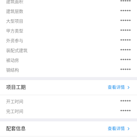
建筑面积
*****
建筑层数
*****
大型项目
*****
甲方类型
*****
外资参与
*****
装配式建筑
*****
被动房
*****
钢结构
*****
项目工期
查看详情
开工时间
*****
完工时间
*****
配套信息
查看详情