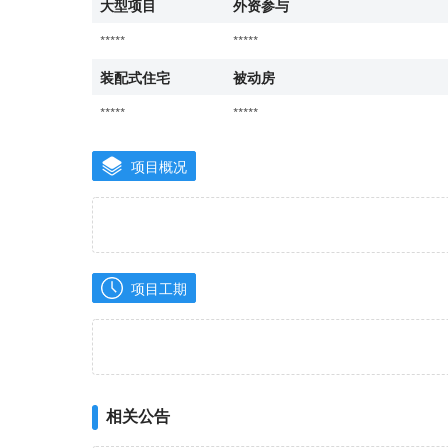
大型项目
外资参与
*****
*****
装配式住宅
被动房
*****
*****
项目概况
项目工期
相关公告