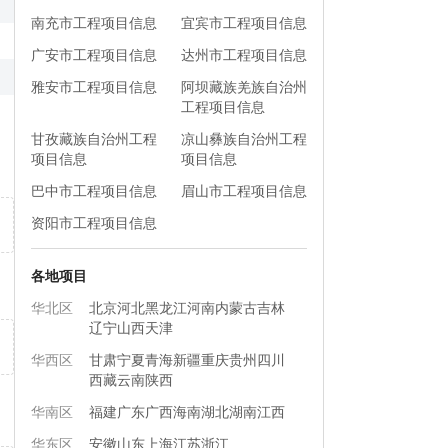
南充市工程项目信息
宜宾市工程项目信息
广安市工程项目信息
达州市工程项目信息
雅安市工程项目信息
阿坝藏族羌族自治州
工程项目信息
甘孜藏族自治州工程
凉山彝族自治州工程
项目信息
项目信息
巴中市工程项目信息
眉山市工程项目信息
资阳市工程项目信息
各地项目
华北区
北京
河北
黑龙江
河南
内蒙古
吉林
辽宁
山西
天津
华西区
甘肃
宁夏
青海
新疆
重庆
贵州
四川
西藏
云南
陕西
华南区
福建
广东
广西
海南
湖北
湖南
江西
华东区
安徽
山东
上海
江苏
浙江