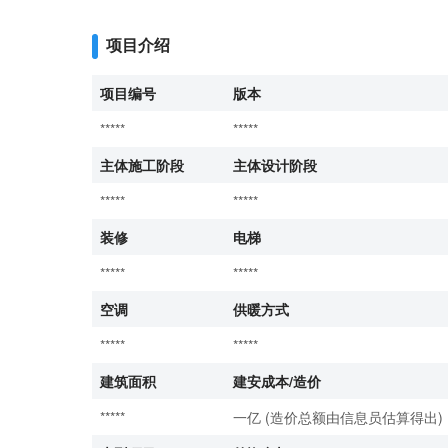
项目介绍
项目编号
版本
*****
*****
主体施工阶段
主体设计阶段
*****
*****
装修
电梯
*****
*****
空调
供暖方式
*****
*****
建筑面积
建安成本/造价
*****
一亿 (造价总额由信息员估算得出)