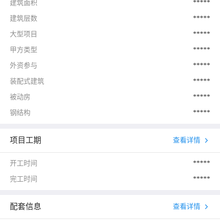
建筑面积
*****
建筑层数
*****
大型项目
*****
甲方类型
*****
外资参与
*****
装配式建筑
*****
被动房
*****
钢结构
*****
项目工期
查看详情
开工时间
*****
完工时间
*****
配套信息
查看详情