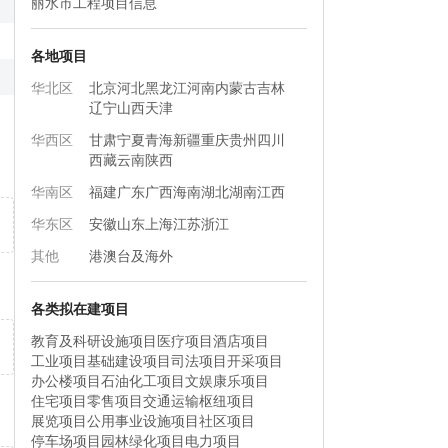
丽水市工程项目信息
各地项目
华北区
北京
河北
黑龙江
河南
内蒙古
吉林
辽宁
山西
天津
华西区
甘肃
宁夏
青海
新疆
重庆
贵州
四川
西藏
云南
陕西
华南区
福建
广东
广西
海南
湖北
湖南
江西
华东区
安徽
山东
上海
江苏
浙江
其他
港澳台及海外
各类拟在建项目
教育及科研设施项目
医疗项目
酒店项目
工业项目
基础建设项目
司法项目
开采项目
办公楼项目
石油化工项目
文娱康乐项目
住宅项目
零售项目
交通运输枢纽项目
展览项目
公用事业设施项目
社区项目
停车场项目
园林绿化项目
电力项目