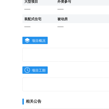
大型项目
外资参与
*****
*****
装配式住宅
被动房
*****
*****
项目概况
项目工期
相关公告