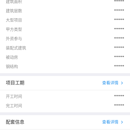
建筑面积
*****
建筑层数
*****
大型项目
*****
甲方类型
*****
外资参与
*****
装配式建筑
*****
被动房
*****
钢结构
*****
项目工期
查看详情
开工时间
*****
完工时间
*****
配套信息
查看详情