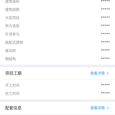
建筑面积
*****
建筑层数
*****
大型项目
*****
甲方类型
*****
外资参与
*****
装配式建筑
*****
被动房
*****
钢结构
*****
项目工期
查看详情
开工时间
*****
完工时间
*****
配套信息
查看详情