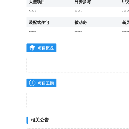
大型项目
外资参与
甲
*****
*****
****
装配式住宅
被动房
新
*****
*****
****
项目概况
项目工期
相关公告