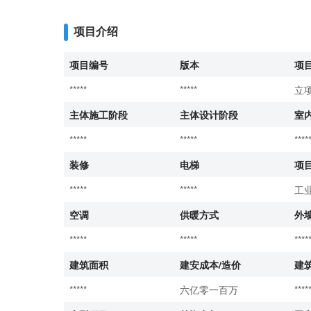
项目介绍
项目编号
版本
项
*****
*****
立
主体施工阶段
主体设计阶段
室
*****
*****
****
装修
电梯
项
*****
*****
工业
空调
供暖方式
外
*****
*****
****
建筑面积
建安成本/造价
建
*****
六亿零一百万
****