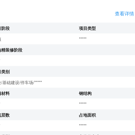
查看详情
目阶段
项目类型
项
*****
内精装修阶段
*
目类别
/基础建设/停车场/*****
墙材料
钢结构
*
*****
筑层数
占地面积
*
*****