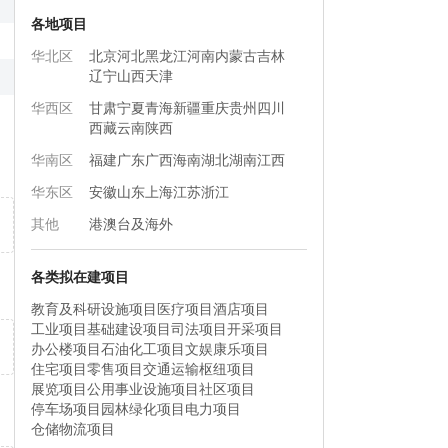
各地项目
华北区
北京
河北
黑龙江
河南
内蒙古
吉林
辽宁
山西
天津
华西区
甘肃
宁夏
青海
新疆
重庆
贵州
四川
西藏
云南
陕西
华南区
福建
广东
广西
海南
湖北
湖南
江西
华东区
安徽
山东
上海
江苏
浙江
其他
港澳台及海外
各类拟在建项目
教育及科研设施项目
医疗项目
酒店项目
工业项目
基础建设项目
司法项目
开采项目
办公楼项目
石油化工项目
文娱康乐项目
住宅项目
零售项目
交通运输枢纽项目
展览项目
公用事业设施项目
社区项目
停车场项目
园林绿化项目
电力项目
仓储物流项目