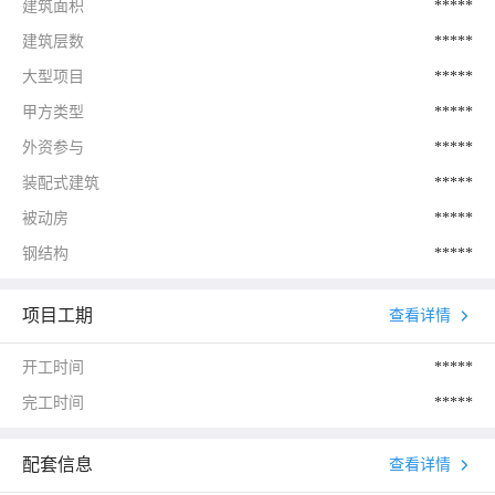
建筑面积
*****
建筑层数
*****
大型项目
*****
甲方类型
*****
外资参与
*****
装配式建筑
*****
被动房
*****
钢结构
*****
项目工期
查看详情
开工时间
*****
完工时间
*****
配套信息
查看详情