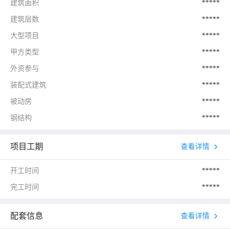
建筑面积
*****
建筑层数
*****
大型项目
*****
甲方类型
*****
外资参与
*****
装配式建筑
*****
被动房
*****
钢结构
*****
项目工期
查看详情
开工时间
*****
完工时间
*****
配套信息
查看详情