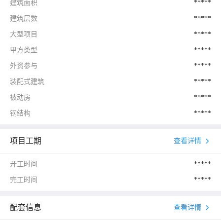
建筑面积
*****
建筑层数
*****
大型项目
*****
甲方类型
*****
外资参与
*****
装配式建筑
*****
被动房
*****
钢结构
*****
项目工期
查看详情
开工时间
*****
完工时间
*****
配套信息
查看详情