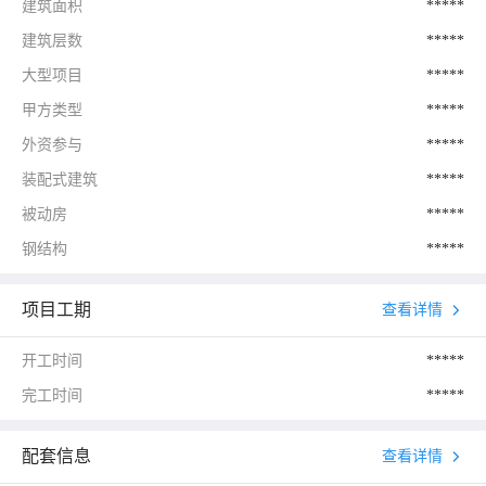
建筑面积
*****
建筑层数
*****
大型项目
*****
甲方类型
*****
外资参与
*****
装配式建筑
*****
被动房
*****
钢结构
*****
项目工期
查看详情
开工时间
*****
完工时间
*****
配套信息
查看详情