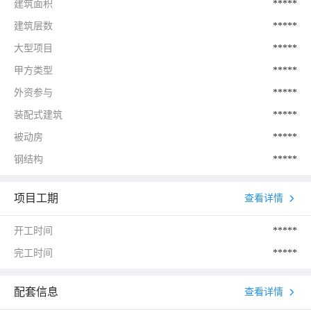
建筑面积
*****
建筑层数
*****
大型项目
*****
甲方类型
*****
外资参与
*****
装配式建筑
*****
被动房
*****
钢结构
*****
项目工期
查看详情
开工时间
*****
完工时间
*****
配套信息
查看详情