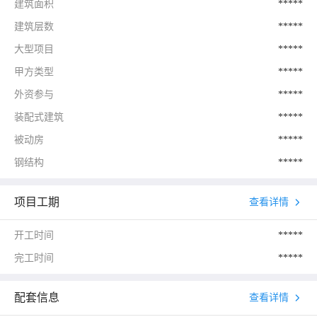
建筑面积
*****
建筑层数
*****
大型项目
*****
甲方类型
*****
外资参与
*****
装配式建筑
*****
被动房
*****
钢结构
*****
项目工期
查看详情
开工时间
*****
完工时间
*****
配套信息
查看详情