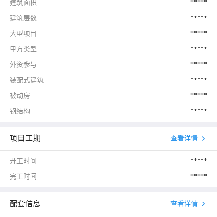
建筑面积
*****
建筑层数
*****
大型项目
*****
甲方类型
*****
外资参与
*****
装配式建筑
*****
被动房
*****
钢结构
*****
项目工期
查看详情
开工时间
*****
完工时间
*****
配套信息
查看详情