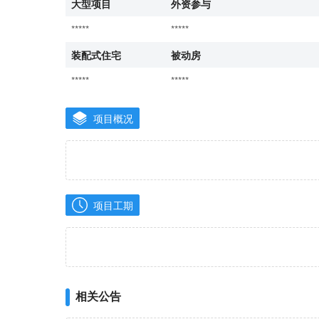
大型项目
外资参与
*****
*****
装配式住宅
被动房
*****
*****
项目概况
项目工期
相关公告