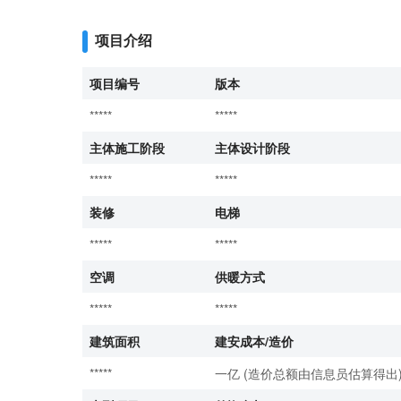
项目介绍
项目编号
版本
*****
*****
主体施工阶段
主体设计阶段
*****
*****
装修
电梯
*****
*****
空调
供暖方式
*****
*****
建筑面积
建安成本/造价
*****
一亿 (造价总额由信息员估算得出