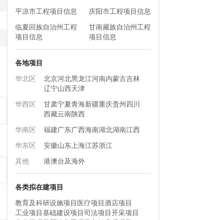
平凉市工程项目信息
庆阳市工程项目信息
临夏回族自治州工程
甘南藏族自治州工程
项目信息
项目信息
各地项目
华北区
北京
河北
黑龙江
河南
内蒙古
吉林
辽宁
山西
天津
华西区
甘肃
宁夏
青海
新疆
重庆
贵州
四川
西藏
云南
陕西
华南区
福建
广东
广西
海南
湖北
湖南
江西
华东区
安徽
山东
上海
江苏
浙江
其他
港澳台及海外
各类拟在建项目
教育及科研设施项目
医疗项目
酒店项目
工业项目
基础建设项目
司法项目
开采项目