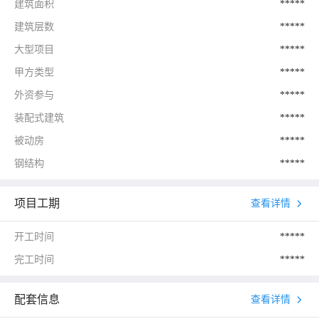
建筑面积
*****
建筑层数
*****
大型项目
*****
甲方类型
*****
外资参与
*****
装配式建筑
*****
被动房
*****
钢结构
*****
项目工期
查看详情
开工时间
*****
完工时间
*****
配套信息
查看详情