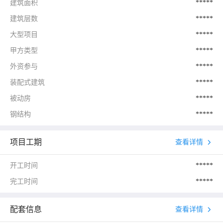
建筑面积
*****
建筑层数
*****
大型项目
*****
甲方类型
*****
外资参与
*****
装配式建筑
*****
被动房
*****
钢结构
*****
项目工期
查看详情
开工时间
*****
完工时间
*****
配套信息
查看详情