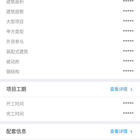
建筑面积
*****
建筑层数
*****
大型项目
*****
甲方类型
*****
外资参与
*****
装配式建筑
*****
被动房
*****
钢结构
*****
项目工期
查看详情
开工时间
*****
完工时间
*****
配套信息
查看详情