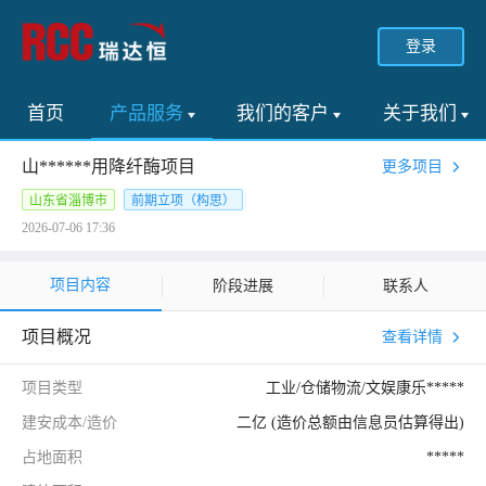
登录
首页
产品服务
我们的客户
关于我们
山******用降纤酶项目
更多项目
山东省淄博市
前期立项（构思）
2026-07-06 17:36
项目内容
阶段进展
联系人
项目概况
查看详情
项目类型
工业/仓储物流/文娱康乐*****
建安成本/造价
二亿 (造价总额由信息员估算得出)
占地面积
*****