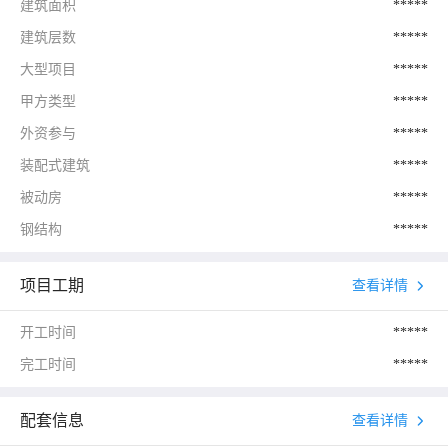
建筑面积
*****
建筑层数
*****
大型项目
*****
甲方类型
*****
外资参与
*****
装配式建筑
*****
被动房
*****
钢结构
*****
项目工期
查看详情
开工时间
*****
完工时间
*****
配套信息
查看详情