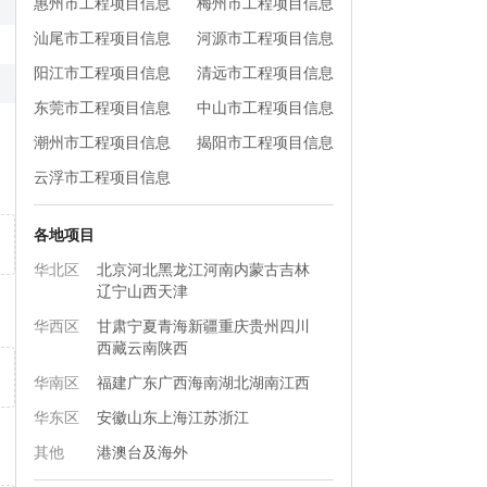
惠州市工程项目信息
梅州市工程项目信息
汕尾市工程项目信息
河源市工程项目信息
阳江市工程项目信息
清远市工程项目信息
东莞市工程项目信息
中山市工程项目信息
潮州市工程项目信息
揭阳市工程项目信息
云浮市工程项目信息
各地项目
华北区
北京
河北
黑龙江
河南
内蒙古
吉林
辽宁
山西
天津
华西区
甘肃
宁夏
青海
新疆
重庆
贵州
四川
西藏
云南
陕西
华南区
福建
广东
广西
海南
湖北
湖南
江西
华东区
安徽
山东
上海
江苏
浙江
其他
港澳台及海外