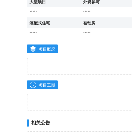
大型项目
外资参与
*****
*****
装配式住宅
被动房
*****
*****
项目概况
项目工期
相关公告