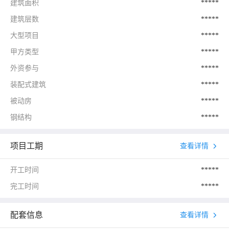
建筑面积
*****
建筑层数
*****
大型项目
*****
甲方类型
*****
外资参与
*****
装配式建筑
*****
被动房
*****
钢结构
*****
项目工期
查看详情
开工时间
*****
完工时间
*****
配套信息
查看详情