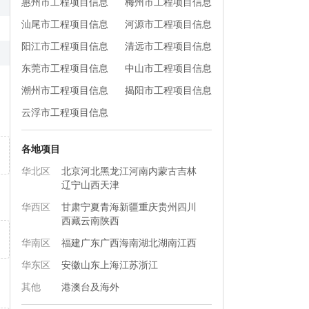
惠州市工程项目信息
梅州市工程项目信息
汕尾市工程项目信息
河源市工程项目信息
阳江市工程项目信息
清远市工程项目信息
东莞市工程项目信息
中山市工程项目信息
潮州市工程项目信息
揭阳市工程项目信息
云浮市工程项目信息
各地项目
华北区
北京
河北
黑龙江
河南
内蒙古
吉林
辽宁
山西
天津
华西区
甘肃
宁夏
青海
新疆
重庆
贵州
四川
西藏
云南
陕西
华南区
福建
广东
广西
海南
湖北
湖南
江西
华东区
安徽
山东
上海
江苏
浙江
其他
港澳台及海外