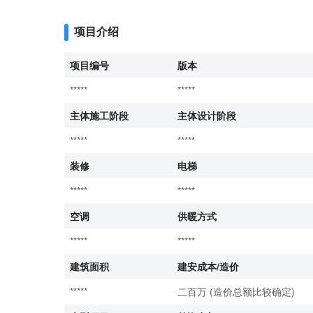
项目介绍
项目编号
版本
*****
*****
主体施工阶段
主体设计阶段
*****
*****
装修
电梯
*****
*****
空调
供暖方式
*****
*****
建筑面积
建安成本/造价
*****
二百万 (造价总额比较确定)