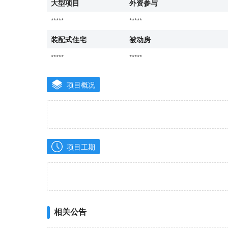
大型项目
外资参与
*****
*****
装配式住宅
被动房
*****
*****
项目概况
项目工期
相关公告