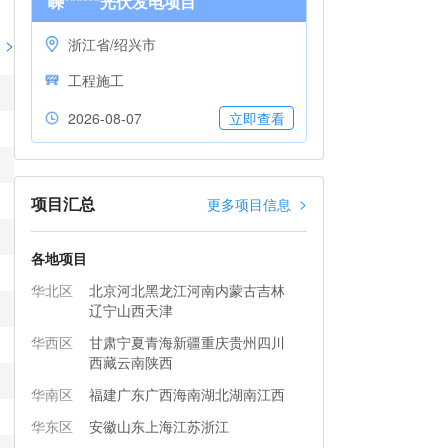
嵊******光伏发电项目
>
浙江省/绍兴市
工程施工
2026-08-07
立即查看
项目汇总
>
更多项目信息
各地项目
华北区
北京
河北
黑龙江
河南
内蒙古
吉林
辽宁
山西
天津
华西区
甘肃
宁夏
青海
新疆
重庆
贵州
四川
西藏
云南
陕西
华南区
福建
广东
广西
海南
湖北
湖南
江西
华东区
安徽
山东
上海
江苏
浙江