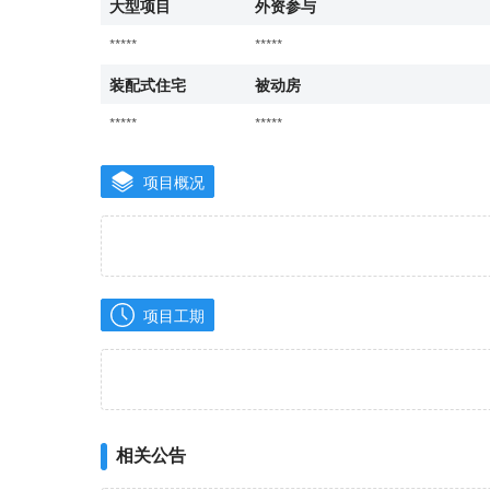
大型项目
外资参与
*****
*****
装配式住宅
被动房
*****
*****
项目概况
项目工期
相关公告