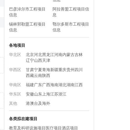
巴彦淖尔市工程项目
阿拉善盟工程项目信
信息
息
锡林郭勒盟工程项目
鄂尔多斯市工程项目
信息
信息
各地项目
华北区
北京
河北
黑龙江
河南
内蒙古
吉林
辽宁
山西
天津
华西区
甘肃
宁夏
青海
新疆
重庆
贵州
四川
西藏
云南
陕西
华南区
福建
广东
广西
海南
湖北
湖南
江西
华东区
安徽
山东
上海
江苏
浙江
其他
港澳台及海外
各类拟在建项目
教育及科研设施项目
医疗项目
酒店项目