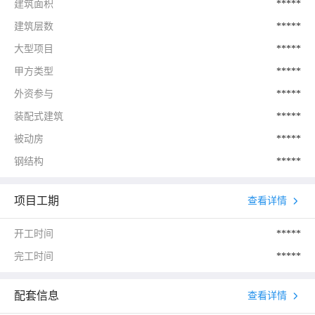
建筑面积
*****
建筑层数
*****
大型项目
*****
甲方类型
*****
外资参与
*****
装配式建筑
*****
被动房
*****
钢结构
*****
项目工期
查看详情
开工时间
*****
完工时间
*****
配套信息
查看详情