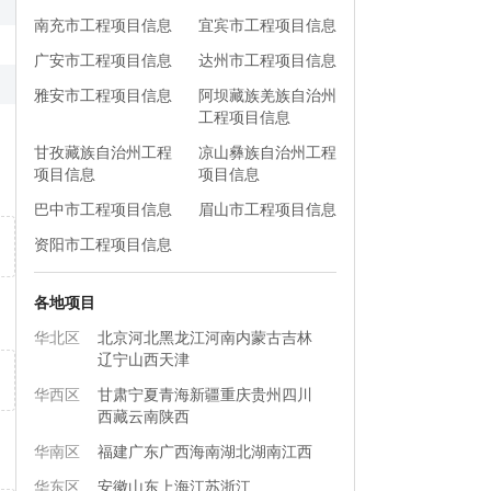
南充市工程项目信息
宜宾市工程项目信息
广安市工程项目信息
达州市工程项目信息
雅安市工程项目信息
阿坝藏族羌族自治州
工程项目信息
甘孜藏族自治州工程
凉山彝族自治州工程
项目信息
项目信息
巴中市工程项目信息
眉山市工程项目信息
资阳市工程项目信息
各地项目
华北区
北京
河北
黑龙江
河南
内蒙古
吉林
辽宁
山西
天津
华西区
甘肃
宁夏
青海
新疆
重庆
贵州
四川
西藏
云南
陕西
华南区
福建
广东
广西
海南
湖北
湖南
江西
华东区
安徽
山东
上海
江苏
浙江