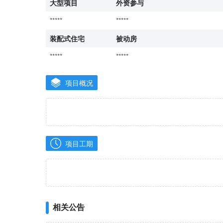
大型项目
外资参与
*****
*****
装配式住宅
被动房
*****
*****
项目概况
项目工期
相关公告