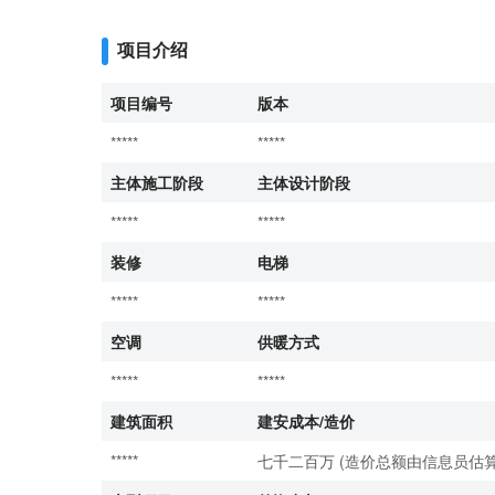
项目介绍
项目编号
版本
*****
*****
主体施工阶段
主体设计阶段
*****
*****
装修
电梯
*****
*****
空调
供暖方式
*****
*****
建筑面积
建安成本/造价
*****
七千二百万 (造价总额由信息员估算