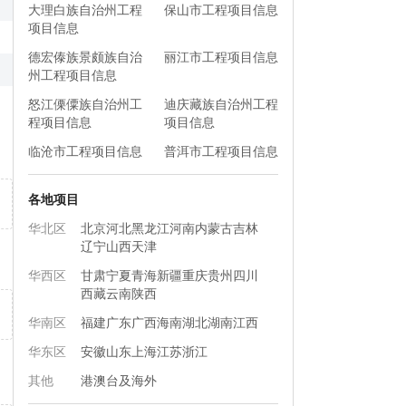
大理白族自治州工程
保山市工程项目信息
项目信息
德宏傣族景颇族自治
丽江市工程项目信息
州工程项目信息
怒江傈僳族自治州工
迪庆藏族自治州工程
程项目信息
项目信息
临沧市工程项目信息
普洱市工程项目信息
各地项目
华北区
北京
河北
黑龙江
河南
内蒙古
吉林
辽宁
山西
天津
华西区
甘肃
宁夏
青海
新疆
重庆
贵州
四川
西藏
云南
陕西
华南区
福建
广东
广西
海南
湖北
湖南
江西
华东区
安徽
山东
上海
江苏
浙江
其他
港澳台及海外