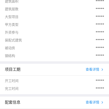
建筑面积
*****
建筑层数
*****
大型项目
*****
甲方类型
*****
外资参与
*****
装配式建筑
*****
被动房
*****
钢结构
*****
项目工期
查看详情
开工时间
*****
完工时间
*****
配套信息
查看详情