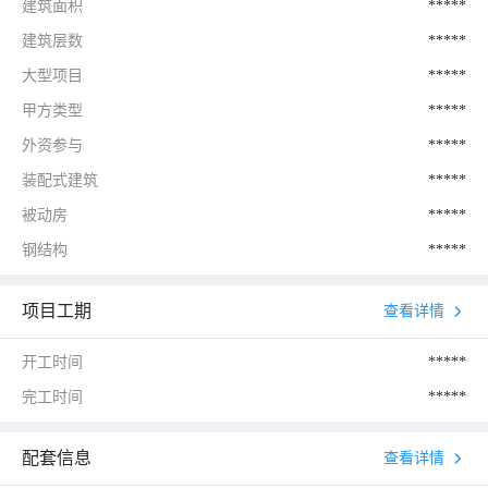
建筑面积
*****
建筑层数
*****
大型项目
*****
甲方类型
*****
外资参与
*****
装配式建筑
*****
被动房
*****
钢结构
*****
项目工期
查看详情
开工时间
*****
完工时间
*****
配套信息
查看详情