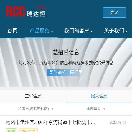
登录
首页
产品服务
我们的客户
关于我们
慧招采信息
每月发布上百万条公告信息和两万多条独家招采信息
即时商机一网打尽
招采信息
工程信息
哈密市(原哈密地区)
全部类型
哈密市伊州区2026年东河街道十七批城市更新2个项目-工程实验检测竞价成交公告*62026072739890631
2026-08-08
新疆
中标公告