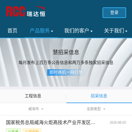
登录
首页
产品服务
我们的客户
关于我们
慧招采信息
每月发布上百万条公告信息和两万多条独家招采信息
即时商机一网打尽
招采信息
工程信息
威海市
全部类型
国家税务总局威海火炬高技术产业开发区税务局联想2215粉仓网上商城电子反拍项目采购公告*SCFP-3710952026101960510
2026-08-05
山东省
公开招标