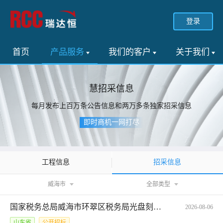
登录
首页
产品服务
我们的客户
关于我们
慧招采信息
每月发布上百万条公告信息和两万多条独家招采信息
即时商机一网打尽
招采信息
工程信息
威海市
全部类型
国家税务总局威海市环翠区税务局光盘刻录机网上商城电子反拍项目采购公告*SCFP-3710022026101961595
2026-08-06
山东省
公开招标