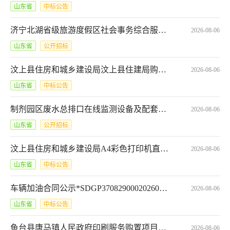
山东省
中标公告
济宁北湖省级旅游度假区社会事务综合服务中心园林绿化服务部2026年09月(至)10月政府采购意向*园林绿化灾后苗木补植工程
2026-08-06
山东省
公开招标
汶上县住房和城乡建设局汶上县住建局购买办A4彩色打印机成交公告*SDGP370830000202601000840
2026-08-06
山东省
中标公告
制剂园区废水总排口在线监测设备及配套设施运维服务竞争性磋商公告
2026-08-06
山东省
公开招标
汶上县住房和城乡建设局A4彩色打印机直接选定结果公告
2026-08-06
山东省
中标公告
车辆加油合同公示*SDGP370829000202601002129A_001
2026-08-06
山东省
中标公告
鱼台县唐马镇人民政府印刷服务购置项目定点竞价成交公告*SDGP370827000202601000215_A
2026-08-06