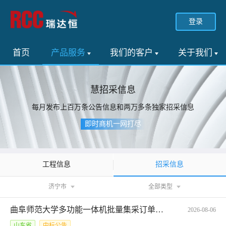
登录
首页
产品服务
我们的客户
关于我们
慧招采信息
每月发布上百万条公告信息和两万多条独家招采信息
即时商机一网打尽
招采信息
工程信息
济宁市
全部类型
曲阜师范大学多功能一体机批量集采订单公告*SDGP370000000202601009983_A
2026-08-06
山东省
中标公告