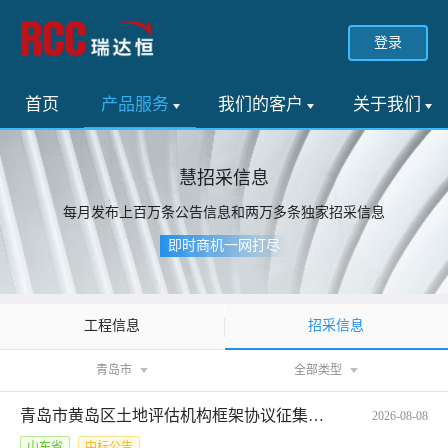
登录
首页
产品服务
我们的客户
关于我们
慧招采信息
每月发布上百万条公告信息和两万多条独家招采信息
即时商机一网打尽
招采信息
工程信息
青岛市
全部类型
青岛市黄岛区土地评估机构框架协议征集项目框架协议入围成交结果公告
2026-08-08
山东省
中标公告